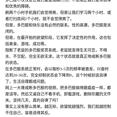
多巴胺不仅仅是让我们重复成瘾行为，不是阻止我们变得自律
和优秀的障碍。
刷两个小时手机我们会觉得爽，但是让我们学习两个小时、或
者打扫房间2个小时，就不会觉得爽了。
但是，多巴胺和快乐没有必然的联系。性的高潮，多巴胺是关
闭的。
但是，在最开始的欲望阶段，它发挥了决定性的作用，这也包
括美食、游戏、成功等。
阻断了老鼠的多巴胺奖赏系统，老鼠就变得生无可恋，不喝
水、不交配，完全无欲无求。这个状态就是真正地戒断多巴胺
的状态。
在多巴胺系统正常时，会以每秒3-5次的频率被激发，兴奋时
达到20-30次，完全抑制状态会下降到0，这个时候别说自律
了，生活自理都成问题。
网上一大堆戒断多巴胺的视频，把多巴胺搞得跟瘟疫一样，都
是误导。然后又逼自己不看手机、卸载游戏，删除珍藏的文件
夹。坚持几天，真的自律了吗？
事实上没有那么简单。越压抑，欲望就越强烈，我们就越控制
不住自己，容易适得其反。