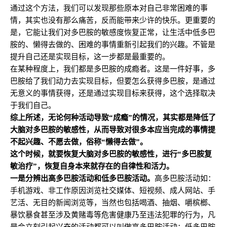
通过这个方法，我们可以发现那些原本对自己非常困难的事
情，其实也没有那么痛苦，反而能带来少许的快乐。更重要的
是，它能让我们对多巴胺的敏感度恢复正常，让生活中低多巴
胺的、懒得去做的、困难的事情重新引起我们的兴趣。不管是
提升自己还是实现目标，这一步都是最重要的。
在某种程度上，我们都是多巴胺的成瘾者。这是一件好事，多
巴胺给了我们动力去实现目标，但要怎么获得多巴胺，是通过
无意义的事情获得，还是通过实现目标来获得，这个选择取决
于我们自己。
综上所述，无论何种活动导致“成瘾”的情况，其实都是降低了
大脑对多巴胺的敏感性，从而导致对很多本应当完成的事情提
不起兴趣、不愿去做，俗称“懒得去做”。
这个时候，就要恢复大脑对多巴胺的敏感性，进行“多巴胺复
敏治疗”，恢复自身本来就存在的自律性和活力。
一是
分辨出高多巴胺活动和低多巴胺活动。
高多巴胺活动如：
手机游戏、非工作原因浏览社交媒体、短视频、成人网站、手
艺活、无目的新闻浏览等，当然也包括喝酒、抽烟、嚼槟榔、
暴饮暴食甚至涉及黄赌毒等危害健康乃至违法犯罪的行为，凡