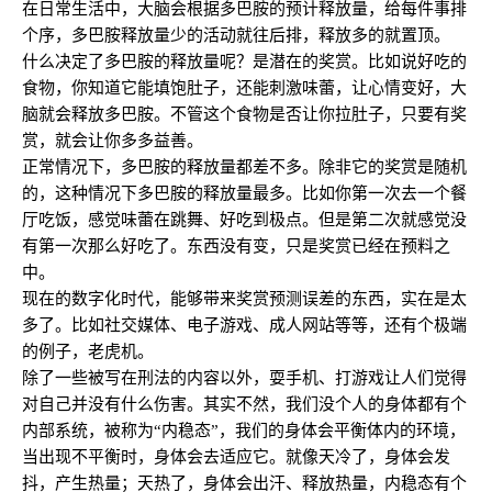
在日常生活中，大脑会根据多巴胺的预计释放量，给每件事排
个序，多巴胺释放量少的活动就往后排，释放多的就置顶。
什么决定了多巴胺的释放量呢？是潜在的奖赏。比如说好吃的
食物，你知道它能填饱肚子，还能刺激味蕾，让心情变好，大
脑就会释放多巴胺。不管这个食物是否让你拉肚子，只要有奖
赏，就会让你多多益善。
正常情况下，多巴胺的释放量都差不多。除非它的奖赏是随机
的，这种情况下多巴胺的释放量最多。比如你第一次去一个餐
厅吃饭，感觉味蕾在跳舞、好吃到极点。但是第二次就感觉没
有第一次那么好吃了。东西没有变，只是奖赏已经在预料之
中。
现在的数字化时代，能够带来奖赏预测误差的东西，实在是太
多了。比如社交媒体、电子游戏、成人网站等等，还有个极端
的例子，老虎机。
除了一些被写在刑法的内容以外，耍手机、打游戏让人们觉得
对自己并没有什么伤害。其实不然，我们没个人的身体都有个
内部系统，被称为“内稳态”，我们的身体会平衡体内的环境，
当出现不平衡时，身体会去适应它。就像天冷了，身体会发
抖，产生热量；天热了，身体会出汗、释放热量，内稳态有个