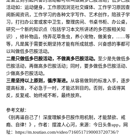
是会立刻引起兴奋的活动都可以叫做高多巴胺活动；低多巴胺
活动如：运动健身，工作原因浏览社交媒体、工作学习原因查
阅新闻资讯，工作学习的各种文字写作、艺术创作，陪孩子学
习，打扫办公室或家中卫生，整理房间、书桌书柜、办公桌，
研究一个新的知识点（包括学习本文所讲述的多巴胺相关知
识），修补物品，侍弄花草鱼虫，养小宠物，做美食，……等
等，凡是属于需要长期坚持才能有所成就感、兴奋感的事都可
以叫做低多巴胺活动。
二是
只做低多巴胺活动，不做高多巴胺活动。
至少是先做低多
巴胺活动，再做高多巴胺活动；同时，要多做低多巴胺活动、
少做高多巴胺活动。
三是
坚持以上原则，循序渐进。
从容易做到的标准入手，逐步
提高标准，不必急于一时，才能达到目的。否则，会适得其
反，反复戒、始终戒不断，最终放弃。
参考文献：
《别再逼自己了！深度理解多巴胺作用机制，才能禁欲、戒
瘾、自律！》，作者：摆渡人心河，来源：今日头条app，网
址：https://m.toutiao.com/video/7160517190003720736/?