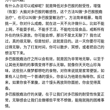
为不感兴趣。
有什么办法可以戒掉呢？就是降低对多巴胺的耐受性，增强
（恢复）大脑对多巴胺的敏感性，这个方法叫做“多巴胺脱瘾
治疗”，也可以叫做“多巴胺复敏治疗”。方法简单粗暴，每周
挑一天，你对什么成瘾，就在这一天不允许做什么，比如不能
上网，不能耍手机，不能手艺活，不能吃垃圾食品，戒断所有
外在的快乐源泉。你可能会想，那岂不是太无聊了？我也试
过，真的很无聊，但是恰好，这就是目的。这一天你要尽可能
过得无聊，为了打发时间，你可以散步、冥想，或者把自己的
想法写下来。
多巴胺脱瘾治疗之所以会有效，就是因为非常地无聊，以至于
让其他无聊的的事情变得不那么无聊。就像你天天吃山珍海
味，这些别人做梦都想吃的食物，对你来说就是家常便饭，如
果有人让你吃一个普通的馒头，你会认为他是在侮辱你。反过
来，如果你食不果腹，这个馒头再放到你面前，你会觉得真
香。
多巴胺脱瘾治疗的关键，在于让我们对多巴胺的耐受性恢复正
常，无聊感会让我们去做哪些平常不想做，能拖就拖的困难事
情。