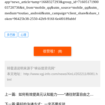
app=news_article×tamp=1668327293&group_id=71605171900
03720736&tt_from=mobile_qq&utm_source=mobile_qq&utm_
medium=toutiao_android&utm_campaign=client_share&share_t
oken=96425b38-2550-42b9-916f-6e4f0189abbf
多巴胺
心理
很赞哦！
(
0
)
转载请说明来源于"峡谷居资讯网"
本文地址：
http://www.xgj-info.com/news/XinLi/202211/8081.h
tml
上一篇:
如何有效提高元认知能力——“通往财富自由之路”第10篇
下一篇:
最好的沟通方式：一定不要反驳