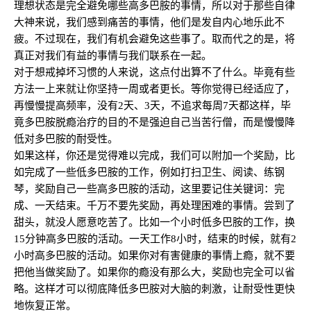
理想状态是完全避免哪些高多巴胺的事情，所以对于那些自律
大神来说，我们感到痛苦的事情，他们是发自内心地乐此不
疲。不过现在，我们有机会避免这些事了。取而代之的是，将
真正对我们有益的事情与我们联系在一起。
对于想戒掉坏习惯的人来说，这点付出算不了什么。毕竟有些
方法一上来就让你坚持一周或者更长。等你觉得已经适应了，
再慢慢提高频率，没有2天、3天，不追求每周7天都这样，毕
竟多巴胺脱瘾治疗的目的不是强迫自己当苦行僧，而是慢慢降
低对多巴胺的耐受性。
如果这样，你还是觉得难以完成，我们可以附加一个奖励，比
如完成了一些低多巴胺的工作，例如打扫卫生、阅读、练钢
琴，奖励自己一些高多巴胺的活动，这里要记住关键词：完
成、一天结束。千万不要先奖励，再处理困难的事情。尝到了
甜头，就没人愿意吃苦了。比如一个小时低多巴胺的工作，换
15分钟高多巴胺的活动。一天工作8小时，结束的时候，就有2
小时高多巴胺的活动。如果你对有害健康的事情上瘾，就不要
把他当做奖励了。如果你的瘾没有那么大，奖励也完全可以省
略。这样才可以彻底降低多巴胺对大脑的刺激，让耐受性更快
地恢复正常。