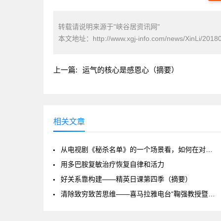
转载请说明来源于"峡谷居资讯网"
本文地址：
http://www.xgj-info.com/news/XinLi/2018
上一篇:
运气的核心是感恩心（摘要）
相关文章
从电视剧《秘杀名单》的一个场景看，如何在对方情绪激动时保持镇定
用多巴胺复敏治疗恢复自律和活力
好关系靠构建——精英日课第四季（摘要）
清除致穷致苦思维——喜马拉雅电台“鞠强教授暨嫡传弟子团：管理心理学之技巧与理论