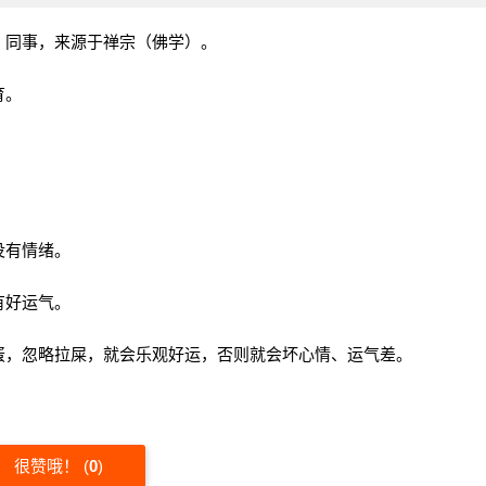
、同事，来源于禅宗（佛学）。
育。
没有情绪。
有好运气。
蛋，忽略拉屎，就会乐观好运，否则就会坏心情、运气差。
很赞哦！
(
0
)