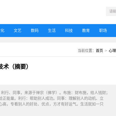
文化
文艺
数码
生活
科技
教育
职场
当前位置：
首页
>
心理
技术（摘要）
、利行、同事，来源于禅宗（佛学）。布施：财布施，给人钱财；
给正能量。利行：帮助别人成功。同事：理解别人的动机、立
心高，专看别人的好处、优点，方才有好运气。生活就如一只