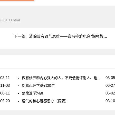
08/8109.html
下一篇:
清除致穷致苦思维——喜马拉雅电台“鞠强教授暨嫡传弟子团：管理心理学之技巧与理论
03-11
03-05
做有修养和内心强大的人，不贬低批评别人、也不害怕被别人贬低批评
11-03
06-27
刘嘉心理学基础30讲
08-11
06-02
跟熊浩学沟通
09-20
08-10
运气的核心是感恩心（摘要）