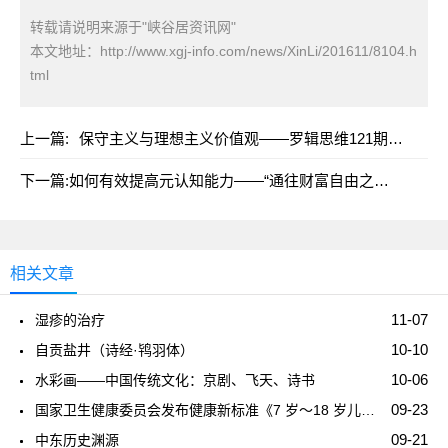
转载请说明来源于"峡谷居资讯网"
本文地址：
http://www.xgj-info.com/news/XinLi/201611/8104.h
tml
上一篇:
保守主义与理想主义价值观——罗辑思维121期《丰满理想下的残酷杀戮》读后感
下一篇:
如何有效提高元认知能力——“通往财富自由之路”第10篇
相关文章
11-07
湿疹的治疗
10-10
自贡盐井（诗经·鸨羽体）
10-06
水彩画——中国传统文化：京剧、飞天、诗书
09-23
国家卫生健康委员会发布健康新标准《7 岁～18 岁儿童青少年身高发育等级评价》
09-21
中东历史渊源