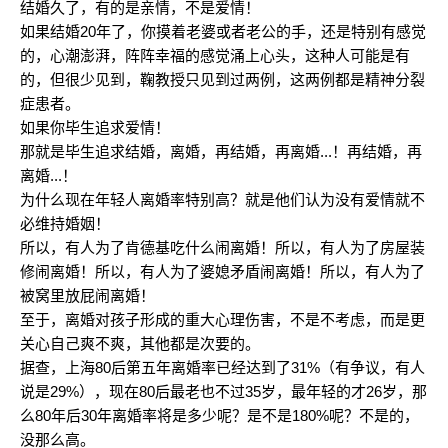
结婚久了，有的是亲情，不是爱情！
如果结婚20年了，你摸着老婆或者老公的手，还是特别有感觉
的，心潮澎湃，阵阵幸福的感觉涌上心头，这种人可能是有
的，但很少见到，鞠教授只见到过两例，这两例都是精神分裂
症患者。
如果你毕生追求爱情！
那就是毕生追求结婚，离婚，再结婚，再离婚...！再结婚，再
离婚...！
为什么现在年轻人离婚率特别高？就是他们认为没有爱情就不
必维持婚姻！
所以，有人为了肯德基吃什么闹离婚！所以，有人为了房屋装
修闹离婚！所以，有人为了婆媳矛盾闹离婚！所以，有人为了
被窝里放屁闹离婚！
至于，离婚对孩子形成的重大心理伤害，不是不考虑，而是更
关心自己爽不爽，其他都是次要的。
据查，上海80后第五年离婚率已经达到了31%（有争议，有人
说是29%），现在80后最老也不过35岁，最年轻的才26岁，那
么80年后30年离婚率将是多少呢？是不是180%呢？不是的，
没那么高。