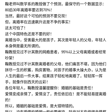
鞠老师叫数学系的教授做了个预测，最保守的一个数据显示：
80后30年离婚率要达到70%！
当然，最好这个可怕的预测不要兑现！
但，离婚率在迅速飙升这是不争的事实！
这太可怕了！
这个中国特色还是不要的好！
离婚当中，受害最大的是孩子，其次是年轻人的父母，年轻人
本身倒是最无所谓的。
鞠教授见过不计其数的网瘾患者，95%以上父母离婚或者经常
吵架！
鞠教授见过不计其数离婚者的父母，他们痛苦不堪，因为他们
拼尽一生的积蓄，购房置物，对孩子的婚事大操大办，认为是
人生的最后一件大事，结果孩子轻松地离婚了，轻轻挥一挥
手，就像作别西天的云彩！
各位年轻人，鞠教授温馨提醒你：婚姻的基础是责任！
爱情变成亲情了，爱情没了，责任依旧在！是不能轻易提离婚
的！
所以，婚姻的基础是爱情，是大错特错的。
所以，没有爱情的婚姻一般也要维持，除非对方有使得亲情都