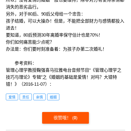
消失的恶劣品行。
另外，对于80后、90后父母给一个忠告：
孩子结婚，可以大操办！但是，不能把全部财力与感情都投入
进去！
要知道，80后预测30年离婚率保守估计也是70%！
你们如何痛苦能少点呢？
办法是：你们要时刻准备着：为孩子办第二次婚礼！
参考资料：
管理心理学教授鞠强喜马拉雅电台音频节目“《管理心理学之
技巧与理论》专辑”之《婚姻的基础是爱情！对吗？大错特
错！》（2016-11-07）：
爱情
责任
亲情
婚姻
很赞哦！
(
0
)