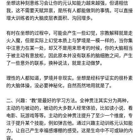
坐想这种刻意练习会让你的元认知能力越来越强，但请相信
我，这不需要天赋异禀，是所有人都能做到的事情。可以直接
增大训练者的大脑皮层表面积、沟回增多。
有时在坐想的过程中，可能会产生一些幻觉，宗教解释就是走
火入魔，但是实际上幻觉本质上与梦境是一模一样的，当你集
中注意力在某一处，却又不是用来思考的时候，你的大脑相当
于被主动有意放松，因此原本并没有联系的脑细胞之间，产生
了一些意外的联系，换种说法，就是主动做梦。
理性的人都知道，梦境并非现实。坐想是经科学证实的很朴素
的大脑体操，没必要神秘化，自然而然地用就是了。
二、兴趣：“教”是最好的学习方法。全神贯注其实分为两种，
主动的与被动的，被动的大多数人经常体验，比如读小说、看
电影、玩游戏等等。主动的全神贯注提升了至少一个维度，专
注于提升某个技能，例如弹吉他。通过兴趣主动训练元认知能
力，让自己产生幸福感爆棚的感受。这是生命中不可或缺的内
容。