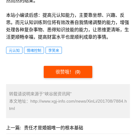
然而然的结果。
本站小编读后感：提高元认知能力，主要靠坐想、兴趣、反
思。而元认知训练到位将有效改善自我情绪调整的能力，增强
处理各种复杂事物、悉得知识技能的能力，让思维更清晰，生
活更顺畅幸福，提高财富水平也是顺利成章的事情。
元认知
情绪控制
李笑来
很赞哦！
(
0
)
转载请说明来源于"峡谷居资讯网"
本文地址：
http://www.xgj-info.com/news/XinLi/201708/7884.h
tml
上一篇:
责任才是婚姻唯一的根本基础