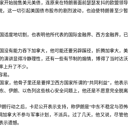
家开始抛售美元美债，连原来在特朗普面前瑟瑟发抖的欧盟领导
税，这一切引起美国债市股市的剧烈波动，也迫使特朗普至少
国适度地切割，也表明他所代表的国际金融界、西方金融界，已
国没有能力吞下加拿大，他可能还要另辟蹊径，折腾加拿大，美
的演讲显得冷静理性，还有一些有节制的煽情，博得了当时达沃
率上升了不少。
容易。
国家，他骨子里还是要捍卫西方国家所谓的
“共同利益”，他表
东、伊朗、以色列这些核心安全问题上，他还是不愿意完全脱离
伊朗行动之后，卡尼公开表示支持，称伊朗是“中东不稳定与恐
调加拿大不参与军事计划，不派兵。过了几天，他又说，尽管他
表示遗憾。