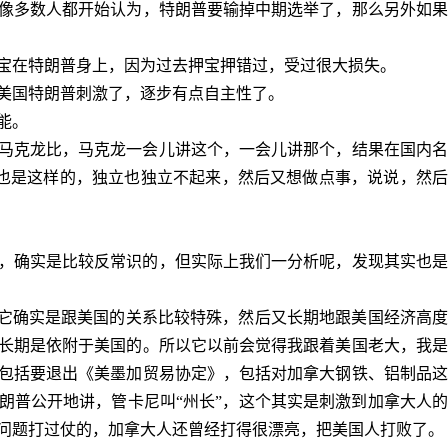
像多数人都开始认为，特朗普要输掉中期选举了，那么另外如果
宝在特朗普身上，因为过去押宝押错过，受过很大损失。
美国特朗普刺激了，逐步有点自主性了。
能。
马克龙比，马克龙一会儿讲这个，一会儿讲那个，结果在国内名
也是这样的，独立也独立不起来，然后又想做点事，说说，然
，确实是比较反常识的，但实际上我们一分析呢，发现其实也是
，它确实是跟美国的关系比较特殊，然后又长期地跟美国经济高
长期是依附于美国的。所以它以前会觉得我跟着美国老大，我是
包括要退出《美墨加贸易协定》，包括对加拿大钢铁、铝制品这
朗普公开地讲，管卡尼叫“州长”，这个其实是刺激到加拿大人的
问题打过仗的，加拿大人还曾经打得很漂亮，把美国人打败了。