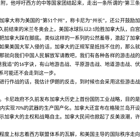
附，他呼吁西方的中等国家团结起来，走出一条所谓的“第三条
加拿大称为美国的
“第
个州”，称卡尼为“州长”，还公开鼓励
51
久前结束的米兰冬奥会上，美国冰球队以
险胜加拿大队，白宫
2:1
把加拿大踩在脚底。类似这样的一系列的公然羞辱，激起了加拿
如果美国大军入侵的话，加拿大的正规军是抵挡不住的，那么就
那就向我们中国人民解放军请教吧，我们有各种各样的游击战的
我追”的
字诀，有山地游击战、平原游击战、地道游击战、
16
系可能还不会走到这一步。
进行作战的话，我估计伊朗的反击，到时候也会采用这些游击战
。卡尼政府不久前发布加拿大历史上首份国防工业战略，目的是
内实现
的武器的生产国产化。加拿大还宣布在格陵兰岛开
70%
示加拿大的主权和战略自主。加拿大民间也掀起了反美浪潮，许
程度上标志着西方联盟体系的瓦解，和美国主导的国际秩序走向