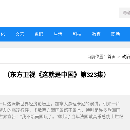
文化
文艺
数码
生活
科技
教育
职场
当前位置：
首页
>
政治
（东方卫视《这就是中国》第323集）
一月达沃斯世界经济论坛上，加拿大总理卡尼的演讲，引来一片
盟友的霸凌行径，多数西方盟国敢怒不敢言，特别是许多欧洲国
世界宣告：“我不陪美国玩了。”想起了当年法国戴高乐总统上世纪