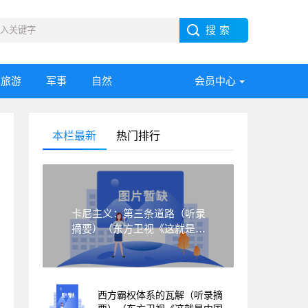
旅游
军事
自然
会员中心
本栏最新
热门排行
卡尼主义：第三条道路（听录
摘要）（东方卫视《这就是中
国》第323集）
西方霸权体系的瓦解（听录摘