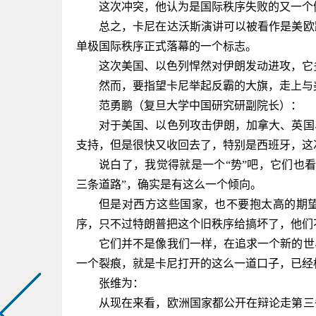
这次冲突，他认为是国际秩序失败的又一个
总之，卡尼在达沃斯演讲可以被看作是美欧
单极国际秩序正式落幕的一个标志。
这次美国、以色列悍然对伊朗发动进攻，它
然而，要指望卡尼举起反霸的大旗，走上与
范勇鹏（复旦大学中国研究研副院长）
：
对于美国、以色列攻击伊朗，加拿大、英国
支持，但是很快又收回去了，特别是西班牙，这
说白了，我觉得就是一个
“势”吧，它们也
三条道路”，确实是有这么一个倾向。
但是对西方这些国家，也不要抱太高的期
序，只不过特朗普把这个旧秩序给搞坏了，他们
它们并不是像我们一样，在追求一个新的世
一个裂痕，就是卡尼打开的这么一道口子，已经
张维为：
从现在来看，欧洲国家都公开在辩论走第三