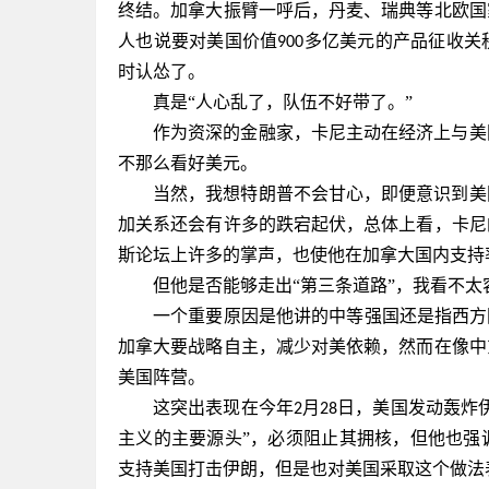
终结。加拿大振臂一呼后，丹麦、瑞典等北欧国
人也说要对美国价值
多亿美元的产品征收关
900
时认怂了。
真是
“人心乱了，队伍不好带了。”
作为资深的金融家，卡尼主动在经济上与美
不那么看好美元。
当然，我想特朗普不会甘心，即便意识到美
加关系还会有许多的跌宕起伏，总体上看，卡尼
斯论坛上许多的掌声，也使他在加拿大国内支持
但他是否能够走出
“第三条道路”，我看不太
一个重要原因是他讲的中等强国还是指西方
加拿大要战略自主，减少对美依赖，然而在像中
美国阵营。
这突出表现在今年
月
日，美国发动轰炸
2
28
主义的主要源头”，必须阻止其拥核，但他也强
支持美国打击伊朗，但是也对美国采取这个做法