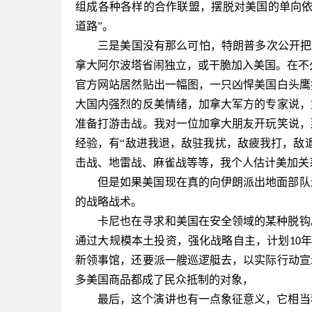
组成各种各样的合作联盟，摆脱对美国的单向依
道路”。
三是美国没有那么可怕，特朗普多次公开把
拿大阿尔波塔省闹独立，或干脆加入美国。在不
官方网站居然贴出一幅图，一只凶悍美国白头鹰
大国内强烈的反美情绪，加拿大军方的专家说，
准备打游击战。我对一位加拿大朋友开玩笑说，
经验，有“敌进我退，敌驻我扰，敌疲我打，敌退
击战、地雷战、麻雀战等等，我个人估计美加关
但是如果美国现在真的向伊朗派出地面部队
的战略战术。
卡尼也在寻求和美国在安全领域的某种脱钩
通过大规模本土投资，强化战略自主，计划
年
10
新领事馆，还要派一艘巡逻艇去，以实际行动宣
多美国商品都成了民众抵制的对象，
最后，这个演讲也有一点象征意义，它相当