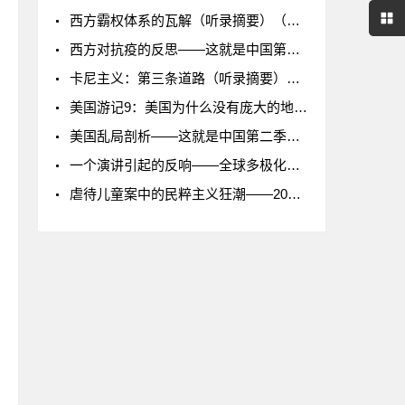
西方霸权体系的瓦解（听录摘要）（东方卫视《这就是中国》20240423）
西方对抗疫的反思——这就是中国第二季第67期（听录）
加
卡尼主义：第三条道路（听录摘要）（东方卫视《这就是中国》第323集）
美国游记9：美国为什么没有庞大的地方政府债务
美国乱局剖析——这就是中国第二季第65期
一个演讲引起的反响——全球多极化的未来（听录摘要）（东方卫视《这就是中国》20240416）
伏
虐待儿童案中的民粹主义狂潮——2017-11-13
设