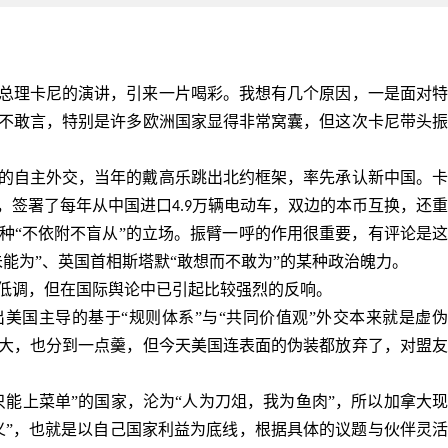
总理卡尼的演讲，引来一片喝彩。我想有几个原因，一是面对特
不敢言，特别是许多欧洲国家显得非常窝囊，但这次卡尼带头振
的自主外交，当年的戴高乐跳出北约框架，率先承认新中国。
，签署了每年从中国进口
万辆电动车，双边的本币互换，还重
4.9
种“不依附不盲从”的立场。振臂一呼的作用很重要，有评论是这
能为”、英国首相斯塔默“敢想而不敢为”的某种政治魄力。
低调，但在国际舆论中已引起比较强烈的反响。
出美国主导的基于
“规则体系”与“共同价值观”外交本来就是虚
大，也分到一点羹，但今天美国连表面的伪装都放弃了，对盟友
只能上菜单”的国家，沦为“人为刀俎，我为鱼肉”，所以加拿大
义”，也就是以自己国家利益为底线，根据具体的议题与伙伴灵活