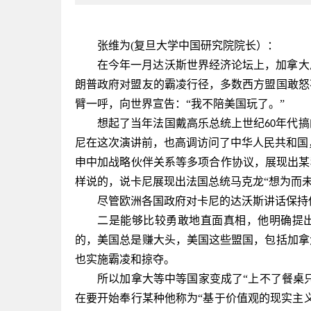
张维为
(复旦大学中国研究院院长）：
在今年一月达沃斯世界经济论坛上，加拿大
朗普政府对盟友的霸凌行径，多数西方盟国敢怒
臂一呼，向世界宣告：
“我不陪美国玩了。”
想起了当年法国戴高乐总统上世纪
年代搞
60
尼在这次演讲前，也高调访问了中华人民共和国
申中加战略伙伴关系等多项合作协议，展现出某
样说的，说卡尼展现出法国总统马克龙“想为而未
尽管欧洲各国政府对卡尼的达沃斯讲话保持
二是能够比较勇敢地直面真相，他明确提
的，美国总是赚大头，美国这些盟国，包括加拿
也实施霸凌和掠夺。
所以加拿大等中等国家变成了
“上不了餐桌
在要开始奉行某种他称为“基于价值观的现实主