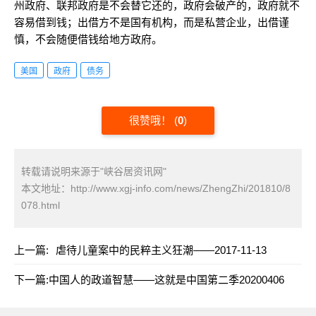
州政府、联邦政府是不会替它还的，政府会破产的，政府就不
容易借到钱；出借方不是国有机构，而是私营企业，出借谨
慎，不会随便借钱给地方政府。
美国
政府
债务
很赞哦！
(
0
)
转载请说明来源于"峡谷居资讯网"
本文地址：
http://www.xgj-info.com/news/ZhengZhi/201810/8
078.html
上一篇:
虐待儿童案中的民粹主义狂潮——2017-11-13
下一篇:
中国人的政道智慧——这就是中国第二季20200406