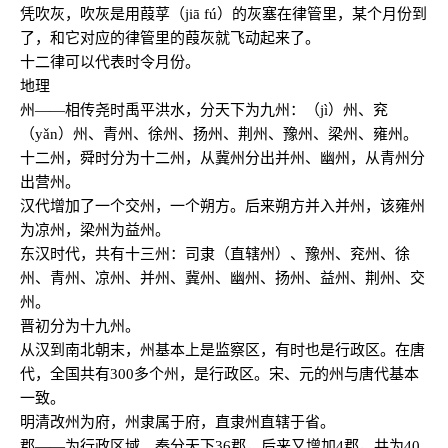
凭吹灰，吹灰是用葭莩（jiā f
ú
）的灰塞在律管里，某个月份到
了，和它对应的律管里的葭灰就飞动起来了。
十二律可以代表时令月份。
地理
州——相传尧时禹平洪水，分天下为九州：（jì）州、兖
（yǎn）州、青州、徐州、扬州、荆州、豫州、梁州、雍州。
十二州，舜时分为十二州，从冀州分出并州、幽州，从青州分
出营州。
汉代增加了一个交州，一个朔方。后来朔方并入并州，该雍州
为凉州，梁州为益州。
东汉时代，共有十三州：司隶（直辖州）、豫州、兖州、徐
州、青州、凉州、并州、冀州、幽州、扬州、益州、荆州、交
州。
晋初分为十九州。
从汉到南北朝末，州基本上是监察区，有时也是行政区。在唐
代，全国共有300多个州，是行政区。宋、元的州与唐代基本
一致。
明清改州为府，州隶属于府，直隶州直辖于省。
郡——为行政区域。秦分天下36郡，后来又增加4郡，共为40