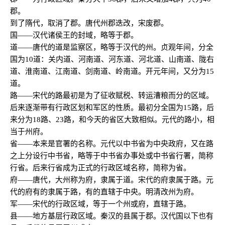
郡。
到了隋代，取消了郡。唐代州郡迭改，宋废郡。
国——汉代诸侯王的封域，略等于郡。
道——唐代的道是监察区，略等于汉代的州。贞观年间，分全
国为10道：关内道、河南道、河东道、河北道、山南道、陇右
道、淮南道、江南道、剑南道、岭南道。开元年间，又分为15
道。
路——宋代的路最初是为了征收赋税、转运漕粮而分的区域。
后来逐渐带有行政区划和军区的性质。最初分全国为15路，后
来分为18路、23路，和今天的省区大致相似。元代的路小，相
当于州府。
省——本来是官署的名称。元代以中书省为中央政府，又在路
之上分设行中书省，略等于中书省办事处或中书省行署，简称
行省。后来行省成为正式的行政区域名称，简称为省。
府——唐代，大州称为府，隶属于道。宋代的府隶属于路。元
代的府有的隶属于路，有的直辖于中央。明清改州为府。
军——宋代的行政区域，等于一个州或府，直辖于路。
县——地方基层行政区域。秦汉的县属于郡。汉代国以下也有