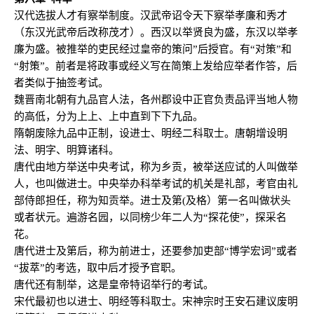
汉代选拔人才有察举制度。汉武帝诏令天下察举孝廉和秀才
（东汉光武帝后改称茂才）。西汉以举贤良为盛，东汉以举孝
廉为盛。被推举的吏民经过皇帝的策问”后授官。有“对策”和
“射策”。前者是将政事或经义写在简策上发给应举者作答，后
者类似于抽签考试。
魏晋南北朝有九品官人法，各州郡设中正官负责品评当地人物
的高低，分为上上、上中直到下下九品。
隋朝废除九品中正制，设进士、明经二科取士。唐朝增设明
法、明字、明算诸科。
唐代由地方举送中央考试，称为乡贡，被举送应试的人叫做举
人，也叫做进士。中央举办科举考试的机关是礼部，考官由礼
部侍郎担任，称为知贡举。进士及第(及格）第一名叫做状头
或者状元。遍游名园，以同榜少年二人为“探花使”，探采名
花。
唐代进士及第后，称为前进士，还要参加吏部“博学宏词”或者
“拔萃”的考选，取中后才授予官职。
唐代还有制举，这是皇帝特诏举行的考试。
宋代最初也以进士、明经等科取士。宋神宗时王安石建议废明