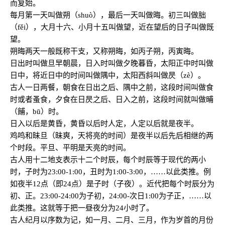
而复始。
每月第一天叫做朔（shuò），最后一天叫做晦。初三叫做朏
（fěi），大月十六、小月十五叫做望，近在望后的日子叫做既
望。
朔晦两天一般既称干支，又称朔晦，如丙子朔，丙寅晦。
日出时叫做旦早朝晨，日入时叫做夕晚暮昏，太阳正中时叫做
日中，将近日中的时间叫做隅中，太阳西斜叫做昃（zè）。
古人一日两餐，朝食在日出之后、隅中之前，这段时间叫做食
时或者蚤食，夕食在日昃之后、日入之前，这段时间就叫做晡
（餔，bū）时。
日入以后是黄昏，黄昏以后时人定，人定以后就是夜半。
鸡鸣和昧旦（昧爽，天将亮的时间）是夜半以后先后相继的两
个时段。平旦、平明是天亮的时间。
古人用十二地支表示十二个时辰，每个时辰等于现代的两小
时，子时为23:00-1:00，丑时为1:00-3:00，……以此类推。例
如夜半12点（即24点）是子时（子夜）。近代把每个时辰分为
初、正。23:00-24:00为子初，24:00-次日1:00为子正，……以
此类推。这就等于把一昼夜分为24小时了。
古人纪月以序数为记，如一月、二月、三月，作为岁首的月份