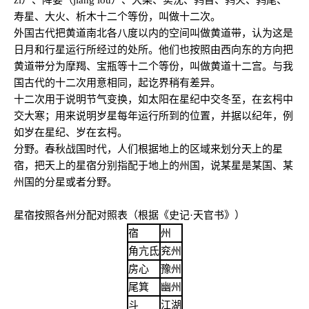
zī）、降娄（jiàng lóu）、大梁、实沈、鹑首、鹑火、鹑尾、
寿星、大火、析木十二个等份，叫做十二次。
外国古代把黄道南北各八度以内的空间叫做黄道带，认为这是
日月和行星运行所经过的处所。他们也按照由西向东的方向把
黄道带分为摩羯、宝瓶等十二个等份，叫做黄道十二宫。与我
国古代的十二次用意相同，起讫界稍有差异。
十二次用于说明节气变换，如太阳在星纪中交冬至，在玄枵中
交大寒；用来说明岁星每年运行所到的位置，并据以纪年，例
如岁在星纪、岁在玄枵。
分野。春秋战国时代，人们根据地上的区域来划分天上的星
宿，把天上的星宿分别指配于地上的州国，说某星是某国、某
州国的分星或者分野。
星宿按照各州分配对照表（根据《史记·天官书》）
宿
州
角亢氐
兖州
房心
豫州
尾箕
幽州
斗
江湖