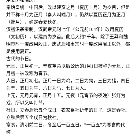
用夏历和周历。
秦始皇统一中国后，改以建亥之月（夏历十月）为岁首，但是
并不称十月为正月（秦人叫端月），仍然以夏历正月为正月
（端月），确定春夏秋冬。
汉初沿袭秦制。汉武帝元封七年（公元前104年）改用夏历
（太初历），以建寅为岁首。此后大约2千年，除了王莽和魏
明帝时一度改用殷正，唐武后和肃宗时一度改用周正以外，都
是使用夏正。
古代的节日。
元旦，正月初一。辛亥革命以后公历的1月1日被称为元旦，正
月初一被改称为春节。
人日，正月初七。正月一日为鸡，二日为狗，三日为猪，四日
为羊，五日为牛，六日为马，七日为人。
上元，元月元宵，正月十五。元夜（元宵节的夜晚）张灯为
戏，所以又叫灯节。
社日，立春后第五个戊日。农家祭社祈年的日子。这是春社。
立秋后第五个戊日为秋社。
寒食，清明前二日，冬至后一百五日。“一百五”为寒食的代
称。