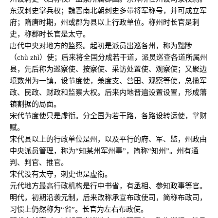
东汉刺史掌兵权；魏晋南北朝刺史多带将军称号，并可成立军
府；隋唐时期，州或郡为县以上行政单位。称州时长官是刺
史，称郡时长官是太守。
唐代中央对地方的监察。起初是派员出巡各州，称为黜陟
（chù zhì
）使；后来将全国分成若干道，派员巡查各道所属州
县，先后称为巡察使、按察使、采访处置使、观察使；又聚边
境数州为一镇，设节度使，兼度支、营田、观察等使，总揽军
政、民政、财政和监察大权。后来内地普遍设置设置，形成藩
镇割据的局面。
宋代节度使只是虚衔。分全国为若干路，各路设转运使，掌财
赋。
宋代县以上的行政单位是州，以及平行的府、军、监，州政由
中央派员管理，称为“知某州军州事”，简称“知州”。州有通
判、判官、推官。
宋代没有太守，刺史也是虚衔。
元代地方最高行政机构是行中书省，有丞相、参知政事等官。
明代，初期沿袭元制，后来改称承宣布政使司，简称布政司，
习惯上仍然称为“省”。长官为左右布政使。