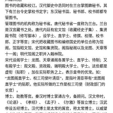
图书的收藏和校订。汉代御史中丞同时在兰台掌图籍秘书，其
下有兰台令史掌校书定字；东汉秘书监、秘书郎、校书郎都专
管图书。
管理图书的机构称为秘书省。唐代秘书省一度称为兰台。兰台
是汉宫藏书之处。唐代内廷有宏文馆（收藏经史子集）、集贤
殿书院（修写御本），设学士、直学士、修撰、校理、校书
郎、正字等官；宋代把收藏图书和编修国史的单位合称为馆
阁，馆指昭文馆、史馆和集贤院，阁指秘阁以及龙图、天章等
十一阁；明代馆阁之职并入翰林院。
宋代设阁学士：龙图、天章诸阁各置学士、直学士、待制；又
有殿学士：观文殿、资政殿、端明殿大学士、学士。这些都是
虚衔（贴职），加在实际职务之上，表示皇帝的优宠。如：
“龙图阁直学士、权三司使叶清臣”，是指叶清臣带有“龙图阁
直学士”的贴职，
他实际所做的工作是权三司使（财政部门的
长官）。
博士、助教等官。秦汉时博士掌通古今，备顾问。汉文帝时，
《论语》、《孝经》、《孟子》、《尔雅》等皆立博士；汉武
帝设五经博士。汉代博士是太常的属官，称太常博士，以威望