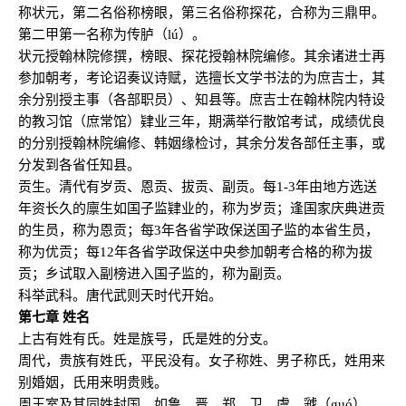
称状元，第二名俗称榜眼，第三名俗称探花，合称为三鼎甲。
第二甲第一名称为传胪（lú）。
状元授翰林院修撰，榜眼、探花授翰林院编修。其余诸进士再
参加朝考，考论诏奏议诗赋，选擅长文学书法的为庶吉士，其
余分别授主事（各部职员）、知县等。庶吉士在翰林院内特设
的教习馆（庶常馆）肄业三年，期满举行散馆考试，成绩优良
的分别授翰林院编修、韩姻缘检讨，其余分发各部任主事，或
分发到各省任知县。
贡生。清代有岁贡、恩贡、拔贡、副贡。每1-3年由地方选送
年资长久的廪生如国子监肄业的，称为岁贡；逢国家庆典进贡
的生员，称为恩贡；每3年各省学政保送国子监的本省生员，
称为优贡；每12年各省学政保送中央参加朝考合格的称为拔
贡；乡试取入副榜进入国子监的，称为副贡。
科举武科。唐代武则天时代开始。
第七章 姓名
上古有姓有氏。姓是族号，氏是姓的分支。
周代，贵族有姓氏，平民没有。女子称姓、男子称氏，姓用来
别婚姻，氏用来明贵贱。
周王室及其同姓封国，如鲁、晋、郑、卫、虞、虢（guó）、