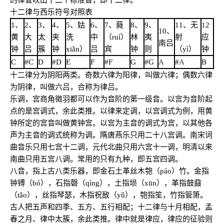
的律管吹出十二个标准音，即十二律。
十二律与西乐符号对照表
1、
2、
3、
4、
5、姑
6、
7、蕤
8、
9、
11、无
12
10、
黄
大
太
夹
洗
中
（ruí）
林
夷
射
应
南吕
钟
吕
簇
钟
xiǎn）
吕
宾
钟
则
（yì）
钟
C
#C
D
#D
E
F
#F
G
#G
A
#
A
B
十二律分为阴阳两类。奇数六律为阳律，叫做六律；偶数六律
为阴律，叫做六吕，合称为律吕。
乐调，宫商角徵羽都可以作为音阶的第一级音。以宫为音阶起
点的是宫调式，余此类推。以律来定调，以宫调式为例，用黄
钟所定的宫音叫做黄钟宫。以宫为主音的调式为宫，以其他各
声为主音的调式统称为调。隋唐燕乐只用二十八宫调。南宋词
曲音乐只用七宫十二调，元代北曲只用六宫十一调，明清以来
南曲只用五宫八调。常用的只有九种，即五宫四调。
八音，指上古八类乐器，即金石土革丝木匏（páo）竹。金指
钟镈（bó），石指磬（qìng），土指埙（xūn），革指鼓鼗
（tǎo），丝指琴瑟，木指祝敔（yǔ），匏指笙，竹指管箫。
古人把五声和四季、五方、五行相配；十二律与十月相配，孟
春之月、律中太簇，余此类推。律中就是律应，律应的征验则