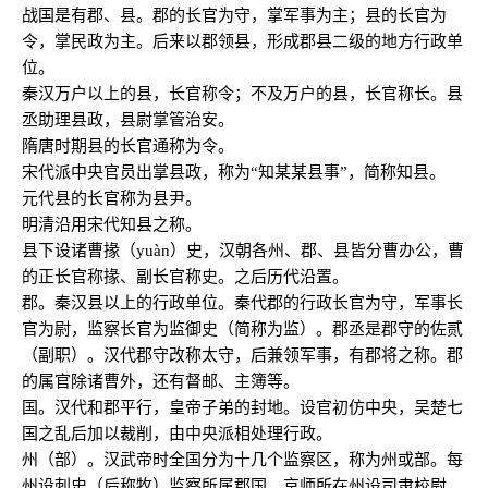
战国是有郡、县。郡的长官为守，掌军事为主；县的长官为
令，掌民政为主。后来以郡领县，形成郡县二级的地方行政单
位。
秦汉万户以上的县，长官称令；不及万户的县，长官称长。县
丞助理县政，县尉掌管治安。
隋唐时期县的长官通称为令。
宋代派中央官员出掌县政，称为“知某某县事”，简称知县。
元代县的长官称为县尹。
明清沿用宋代知县之称。
县下设诸曹掾（yuàn）史，汉朝各州、郡、县皆分曹办公，曹
的正长官称掾、副长官称史。之后历代沿置。
郡。秦汉县以上的行政单位。秦代郡的行政长官为守，军事长
官为尉，监察长官为监御史（简称为监）。郡丞是郡守的佐贰
（副职）。汉代郡守改称太守，后兼领军事，有郡将之称。郡
的属官除诸曹外，还有督邮、主簿等。
国。汉代和郡平行，皇帝子弟的封地。设官初仿中央，吴楚七
国之乱后加以裁削，由中央派相处理行政。
州（部）。汉武帝时全国分为十几个监察区，称为州或部。每
州设刺史（后称牧）监察所属郡国。京师所在州设司隶校尉。