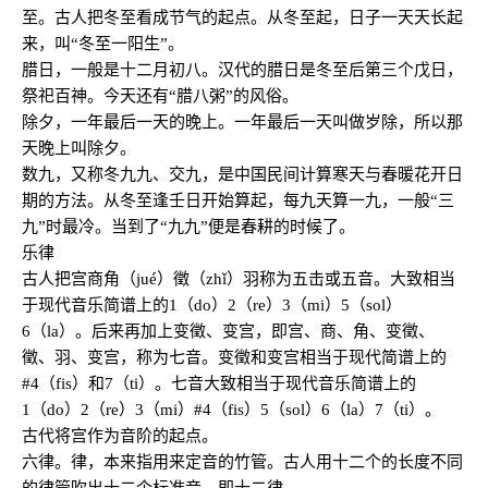
至。古人把冬至看成节气的起点。从冬至起，日子一天天长起
来，叫“冬至一阳生”。
腊日，一般是十二月初八。汉代的腊日是冬至后第三个戊日，
祭祀百神。今天还有“腊八粥”的风俗。
除夕，一年最后一天的晚上。一年最后一天叫做岁除，所以那
天晚上叫除夕。
数九，又称冬九九、交九，是中国民间计算寒天与春暖花开日
期的方法。从冬至逢壬日开始算起，每九天算一九，一般“三
九”时最冷。当到了“九九”便是春耕的时候了。
乐律
古人把宫商角（jué）徵（zhǐ）羽称为五击或五音。大致相当
于现代音乐简谱上的1（do）2（re）3（mi）5（sol）
6（la）。后来再加上变徵、
变宫，即
宫、商、角、
变徵、
徵、羽、变宫，称为七音。变徵和
变宫相当于现代简谱上的
#4（fis）和7（ti）。七音
大致相当于现代音乐简谱上的
1（do）2（re）3（mi）#4（fis）5（sol）6（la）
7（ti）。
古代将宫作为音阶的起点。
六律。律，本来指用来定音的竹管。古人用十二个的长度不同