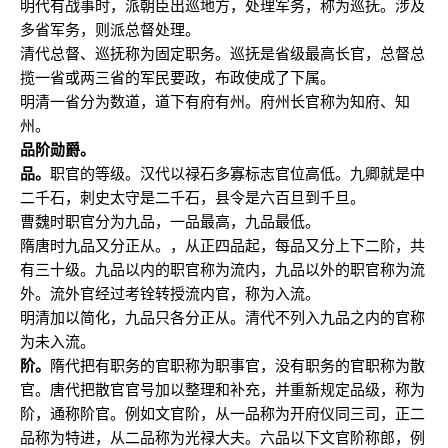
明代有战事时，派朝臣出巡地方，处理军务，称为巡抚。涉及
多省军务，则派总督处理。
清代总督、巡抚称为固定职务。巡抚是省级最高长官，总督总
揽一省或两三省的军民要政，布政使成了下属。
明清一省分为数道，道下有府有州。府州长官称为知府、知
州。
品阶勋爵。
品。
职官的等级。汉代以禄石多寡标志官位高低。九卿就是中
二千石，刺史太守是二千石，县令是六百旦到千旦。
曹魏时职官分为九品，一品最高，九品最低。
隋唐时九品又分正从。，从正四品起，每品又分上下二阶，共
有三十级。九品以内的职官称为流内，九品以外的职官称为流
外。流外官经过考铨转授流内官，称为入流。
明清加以简化，九品只各分正从。清代不列入九品之内的官称
为未入流。
阶。
隋代把有职务的官职称为职事官，没有职务的官职称为散
官。唐代把散官官号加以整理和补充，并重新规定品级，称为
阶，通称阶官。例如文官阶，从一品称为开府仪同三司，正二
品称为特进，从二品称为光禄大夫。六品以下文官阶称郎，例