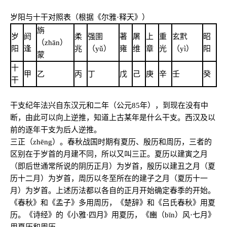
岁阳与十干对照表（根据《尔雅·释天》）
旃
岁
阏
柔
强圉
著
屠
上
重
玄黓
昭
（zhān）
阳
逢
兆
（yǔ）
雍
维
章
光
（yì）
阳
蒙
十
甲
乙
丙
丁
戊
己
庚
辛
壬
癸
干
干支纪年法兴自东汉元和二年（公元85年），到现在没有中
断，由此可以向上逆推，知道上古某年是什么干支。西汉及以
前的逐年干支为后人逆推。
三正（zhēng）。春秋战国时期有夏历、殷历和周历，三者的
区别在于岁首的月建不同，所以又叫三正。夏历以建寅之月
（即后世通常所说的阴历正月）为岁首，殷历以建丑之月（夏
历十二月）为岁首，周历以冬至所在的建子之月（夏历十一
月）为岁首。上述历法都以各自的正月开始确定春季的开始。
《春秋》和《孟子》多用周历，《楚辞》和《吕氏春秋》用夏
历。《诗经》的《小雅·四月》用夏历，《豳（bīn）风·七月》