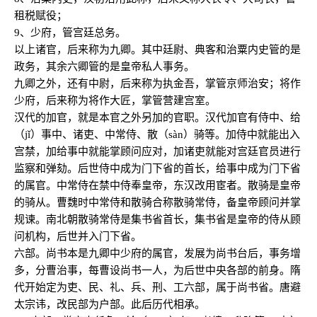
租税赋役；
9、少府，管宫廷总务。
以上诸官，后来称为九卿。其中廷尉、典客和治粟内史管的是
政务，其余六卿管的是皇帝私人事务。
九卿之外，还有中尉，后来称为执金吾，掌管京师治安；将作
少府，后来称为将作大匠，掌管营建宫室。
汉代的加官，就是本官之外另加的官职。汉代加官有侍中、给
（jǐ）事中、诸吏、中常侍、散（sàn）骑等。加侍中就能出入
宫禁，加给事中就能掌顾问应对，加诸吏就能对宫廷官员进行
监察和弹劾。后世侍中成为门下省的首长，给事中成为门下省
的属官。中常侍在禁中侍奉皇帝，东汉改用宦者。散骑是皇帝
的骑从。曹魏时中常侍和散骑合称散骑常侍，备皇帝顾问并掌
规谏。南北朝散骑常侍是集书省首长，集书省是皇帝的侍从顾
问机构，后世并入门下省。
六部。尚书本是九卿中少府的属官，发展为尚书台后，事务增
多，分曹治事，每曹设尚书一人，为后世中央各部的前身。隋
代开始定为吏、民、礼、兵、刑、工六部，属于尚书省。唐避
太宗讳，改民部为户部。此后历代相承。