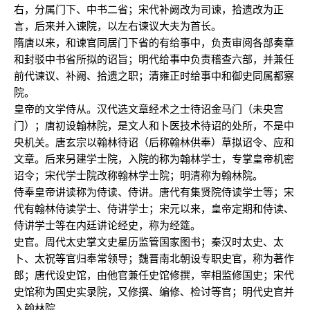
右，分属门下、中书二省；宋代补阙改为司谏，拾遗改为正
言，后来并入谏院，以左右谏议大夫为首长。
隋唐以来，和谏官同居门下省的有给事中，负责审阅各部奏章
和封驳中书省所拟的诏旨；明代给事中负责稽查六部，并兼任
前代谏议、补阙、拾遗之职；清雍正时给事中和御史同属都察
院。
皇帝的文学侍从。汉代选文章经术之士待诏金马门（未央宫
门）；唐初设翰林院，是文人和卜医技术待诏的处所，不是中
央机关。唐玄宗以翰林待诏（后称翰林供奉）草拟诏令、应和
文章。后来另建学士院，入院的称为翰林学士，专掌皇帝机密
诏令；宋代学士院改称翰林学士院；明清称为翰林院。
侍奉皇帝讲读称为侍读、侍讲。唐代有集贤院侍读学士等；宋
代有翰林侍读学士、侍讲学士；宋元以来，皇帝定期和侍读、
侍讲学士等在内廷讲论经史，称为经筵。
史官。周代太史掌文史星历监管国家图书；秦汉时太史、太
卜、太祝等官归奉常领导；魏晋南北朝设专职史官，称为著作
郎；唐代设史馆，由他官兼任史馆修撰，宰相监修国史；宋代
史馆称为国史实录院，又修撰、编修、检讨等官；明代史官并
入翰林院。