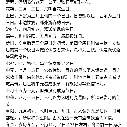
清明，清明节气这天，公历4月5日至8日左右。
花朝，二月十二日。又叫百花生日。
上巳，原定为三月上旬的一个巳日。自曹魏以后，固定为三月
三日。水边饮宴，郊外游春的日子。
浴佛节，四月初八，释迦牟尼的生日。
端午，也叫端阳，五月初五。屈原投江日。
伏日，夏至后第三个庚日为初伏，第四个庚日叫做中伏，立秋
后的第一个庚日叫做终伏或者末伏，总称为三伏。伏是隐伏避
盛暑的意思。
七夕，七月初七。牵牛织女聚会之日。
中元，七月十五日。佛教传说，目连的母亲堕入饿鬼道，目连
求救于佛，佛为他说《盂兰盆经》，叫他七月十五做盂兰盆以
救其母。后世将中元看成鬼节，有施饿鬼等迷信行为。
十月十五为下元，但是没有成为节日。
中秋，八月十五日。人们以为这时月亮最圆，所以是赏月的佳
节。
重阳，九月初九。也叫重九、九日。古人认为九是阳数，日月
都逢九，所以称为重阳。古人在这一天有登高饮酒的习惯。
冬至，农历冬至，公历12月19日至23日左右。冬至前一日为小