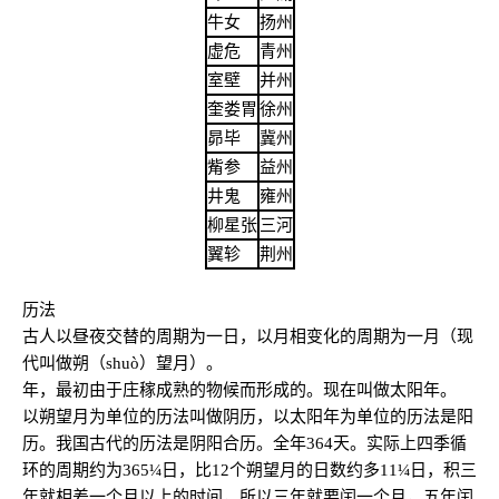
牛女
扬州
虚危
青州
室壁
并州
奎娄胃
徐州
昴毕
冀州
觜参
益州
井鬼
雍州
柳星张
三河
翼轸
荆州
历法
古人以昼夜交替的周期为一日，以月相变化的周期为一月（现
代叫做朔（shuò）望月）。
年，最初由于庄稼成熟的物候而形成的。现在叫做太阳年。
以朔望月为单位的历法叫做阴历，以太阳年为单位的历法是阳
历。我国古代的历法是阴阳合历。全年364天。实际上四季循
环的周期约为365¼日，比12个朔望月的日数约多11¼日，积三
年就相差一个月以上的时间，所以三年就要闰一个月，五年闰