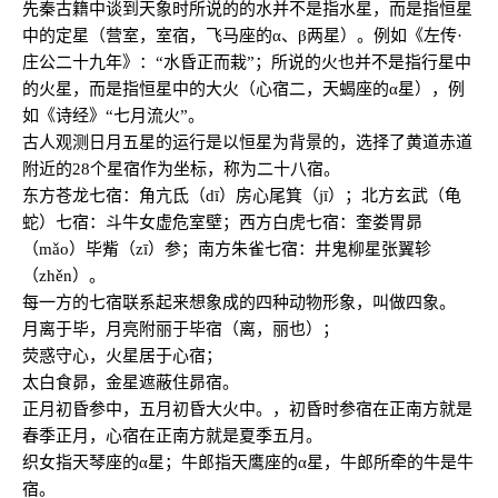
先秦古籍中谈到天象时所说的的水并不是指水星，而是指恒星
中的定星（营室，室宿，飞马座的α、β两星）。例如《左传·
庄公二十九年》：“水昏正而栽”；所说的火也并不是指行星中
的火星，而是指恒星中的大火（心宿二，天蝎座的α星），例
如《诗经》“七月流火”。
古人观测日月五星的运行是以恒星为背景的，选择了黄道赤道
附近的28个星宿作为坐标，称为二十八宿。
东方苍龙七宿：角亢氐（dī）房心尾箕（jī）；北方玄武（龟
蛇）七宿：斗牛女虚危室壁；西方白虎七宿：奎娄胃昴
（mǎo）毕觜（zī）参；南方朱雀七宿：井鬼柳星张翼轸
（zhěn）。
每一方的七宿联系起来想象成的四种动物形象，叫做四象。
月离于毕，月亮附丽于毕宿（离，丽也）；
荧惑守心，火星居于心宿；
太白食昴，金星遮蔽住昴宿。
正月初昏参中，五月初昏大火中。，初昏时参宿在正南方就是
春季正月，心宿在正南方就是夏季五月。
织女指天琴座的α星；牛郎指天鹰座的α星，牛郎所牵的牛是牛
宿。