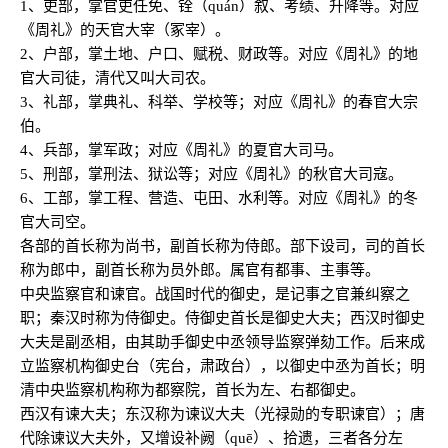
1、吏部，掌官吏任免、铨（qu
á
n）叙、考绩、升降等。对应
《周礼》的天官大宰（冢宰）。
2、户部，掌土地、户口、赋税、财政等。对应《周礼》的地
官大司徒，清代又叫大司农。
3、礼部，掌典礼、科举、学校等；
对应《周礼》的春官大宗
伯。
4、兵部，掌军政；
对应《周礼》的夏官大司马。
5、刑部，掌刑法、狱讼等；
对应《周礼》的秋官大司寇。
6、工部，掌工程、营造、屯田、水利等。
对应《周礼》的冬
官大司空。
各部的首长称为尚书，副首长称为侍郎。部下设司，司的首长
称为郎中，副首长称为员外郎。属官有都事、主事等。
中央监察官和谏官。战国时代的御史，是记事之官兼纠察之
职；秦汉时称为侍御史。侍御史首长是御史大夫；西汉时御史
大夫是副丞相，由其助手御史中丞领导监察弹劾工作。后来成
立监察机构御史台（宪台，肃政台），以御史中丞为首长；明
清中央监察机构称为都察院，首长为左、右都御史。
西汉有谏大夫；东汉称为谏议大夫（光禄勋的专职谏官）；唐
代除谏议大夫外，又增设补阙（quē）、拾遗，三者各分左