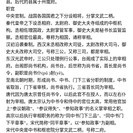
县。后代的县属于州或府。
职官
中央官制。战国各国国君之下分设相将，分掌文武二柄。
秦代皇帝之下设丞相府、太尉府、御史大夫寺组成的中枢机
构。丞相佐理国政，太尉掌管军事，御史大夫是秘书长监管监
察。丞相官位最高，尊称为相国，通称宰相。
汉初沿袭秦制。西汉末丞相改称大司徒，太尉改称大司马，御
史大夫改称大司空，号称三公，又称三司，都是宰相。
东汉光武帝时，三公只处理例行公事，台阁成了实际上的宰相
府。台阁即尚书机构，尚书台，后世称为尚书省，首长是尚书
令，副职是尚书仆(pú )射(yè)。
至南北朝时期，形成尚书、中书、门下三省分职的制度，中书
省取旨，门下省审核，尚书省执行。三省首长同为宰相。
唐代因为唐太宗曾任尚书令，以后此官不在授人，而以左右仆
射为宰相。唐太宗认为中书令和侍中的官位太高，常用他官加
上“参议朝政”、“参议得失”、“参知政事”的名义掌宰相之职。
高宗以后执行宰相职务的称为“同中书门下三品”、“同中书门
下平章事”，宋代简称“同平章事”，以“参知政事”为副相。
宋代中央是中书和枢密院分掌文武二柄，号称二府。