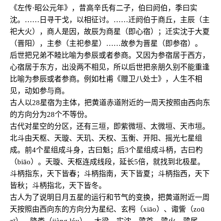
《左传·昭公元年》，昔高辛氏有二子，伯曰阏伯，季曰实
沈。……日寻干戈，以相征讨。……迁阏伯于商丘，主辰（主
祀大火），商人是因，故辰为商星（即心宿）；迁实沈于大夏
（晋阳），主参（主祀参星）……故参为晋星（即参宿）。
后世把兄弟不睦比喻为参辰或者参商。又因为参宿居于西方，
心宿居于东方，出没两不相见，所以后世把亲朋久别不能重逢
比喻为参辰或者参商。例如杜甫《赠卫八处士》，人生不相
见，动如参与商。
古人以28星宿为主体，把黄道赤道附近的一周天按照由西向东
的方向分为28个不等份。
古代对星空的分区，还有三垣，即紫微垣、太微垣、天市垣。
北斗由天枢、天璇、天玑、天权、玉衡、开阳、摇光七星组
成。前4个星组成斗身，古曰魁；后3个星组成斗柄，古曰杓
（biāo）。天璇、天枢连成线段，延长5倍，就找到北极星。
斗柄指东，天下皆春；斗柄指南，天下皆夏；斗柄指西，天下
皆秋；斗柄指北，天下皆冬。
古人为了说明日月五星的运行和节气的变换，把黄道附近一周
天按照由西向东的方向分为星纪、玄枵（xiāo）、诹訾（zoū