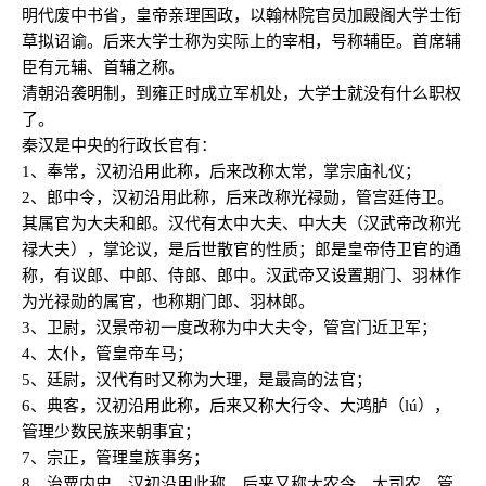
明代废中书省，皇帝亲理国政，以翰林院官员加殿阁大学士衔
草拟诏谕。后来大学士称为实际上的宰相，号称辅臣。首席辅
臣有元辅、首辅之称。
清朝沿袭明制，到雍正时成立军机处，大学士就没有什么职权
了。
秦汉是中央的行政长官有：
1、奉常，汉初沿用此称，后来改称太常，掌宗庙礼仪；
2、郎中令，汉初沿用此称，后来改称光禄勋，管宫廷侍卫。
其属官为大夫和郎。汉代有太中大夫、中大夫（汉武帝改称光
禄大夫），掌论议，是后世散官的性质；郎是皇帝侍卫官的通
称，有议郎、中郎、侍郎、郎中。汉武帝又设置期门、羽林作
为光禄勋的属官，也称期门郎、羽林郎。
3、卫尉，汉景帝初一度改称为中大夫令，管宫门近卫军；
4、太仆，管皇帝车马；
5、廷尉，汉代有时又称为大理，是最高的法官；
6、典客，汉初沿用此称，后来又称大行令、大鸿胪（lú），
管理少数民族来朝事宜；
7、宗正，管理皇族事务；
8、治粟内史，汉初沿用此称，后来又称大农令、大司农，管