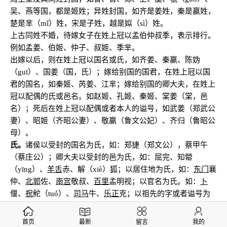
吴、燕等国，都是姬姓；异姓封国，如齐是姜姓，秦是嬴姓，
楚是芈（mǐ）姓，宋是子姓，越是姒（sì
）姓。
上古同姓不婚，待嫁女子在姓上冠以孟伯仲叔季，表示排行。
例如孟姜、伯姬、仲子、叔姬、季芈。
出嫁以后，则在姓上冠以国名或氏，如齐姜、秦嬴、陈妫
（guī）、国姜（国，氏）；嫁给别国的国君，在姓上冠以国
君的国名，如秦姬、芮姜、江芈；嫁给别国的卿大夫，在姓上
冠以配偶的氏或邑名。如赵姬、孔姬、秦姬、棠姜（棠，邑
名）；死后在姓上冠以配偶或者本人的谥号，如武姜（郑武公
妻）、昭姬（齐昭公妻）、敬嬴（鲁文公妃）、齐归（鲁昭公
母）。
氏。
诸侯以受封的国名为氏，如：郑捷（郑文公），蔡甲午
（蔡庄公）；卿大夫以受封的邑为氏，如：屈完、知罃
（yīng）、
羊舌
赤、解（xiè）狐；以居住地为氏，如：
东门
襄
仲、
北郭
佐、
南宫
敬叔、
百里
孟明视；以官名为氏。如：
卜
偃、
祝
鮀（tuó）、
司马
牛、
乐正
克；以祖先的字或者谥号为
氏，如：孔丘（宋公孙嘉之后，嘉字孔父）、仲孙阅（鲁公子
庆父之后，庆父字仲）、叔孙得臣（鲁公子牙之后，牙字
首页
最新
留言
我的