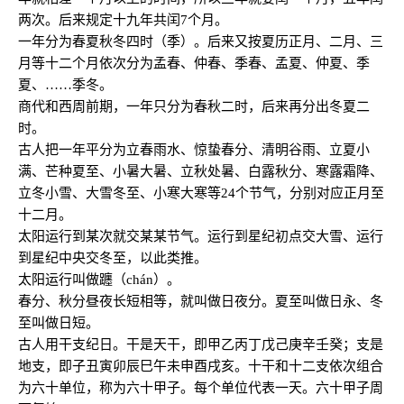
两次。后来规定十九年共闰7个月。
一年分为春夏秋冬四时（季）。后来又按夏历正月、二月、三
月等十二个月依次分为孟春、仲春、季春、孟夏、仲夏、季
夏、……季冬。
商代和西周前期，一年只分为春秋二时，后来再分出冬夏二
时。
古人把一年平分为立春雨水、惊蛰春分、清明谷雨、立夏小
满、芒种夏至、小暑大暑、立秋处暑、白露秋分、寒露霜降、
立冬小雪、大雪冬至、小寒大寒等24个节气，分别对应正月至
十二月。
太阳运行到某次就交某某节气。运行到星纪初点交大雪、运行
到星纪中央交冬至，以此类推。
太阳运行叫做躔（chán）。
春分、秋分昼夜长短相等，就叫做日夜分。夏至叫做日永、冬
至叫做日短。
古人用干支纪日。干是天干，即甲乙丙丁戊己庚辛壬癸；支是
地支，即子丑寅卯辰巳午未申酉戌亥。十干和十二支依次组合
为六十单位，称为六十甲子。每个单位代表一天。六十甲子周