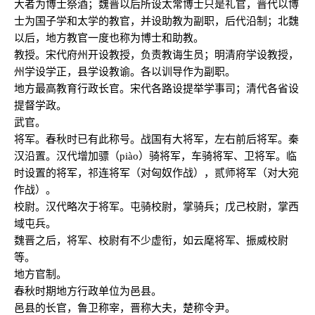
大者为博士祭酒；魏晋以后所设太常博士只是礼官，晋代以博
士为国子学和太学的教官，并设助教为副职，后代沿制；北魏
以后，地方教官一度也称为博士和助教。
教授。宋代府州开设教授，负责教诲生员；明清府学设教授，
州学设学正，县学设教谕。各以训导作为副职。
地方最高教育行政长官。宋代各路设提举学事司；清代各省设
提督学政。
武官。
将军。春秋时已有此称号。战国有大将军，左右前后将军。秦
汉沿置。汉代增加骠（piào）骑将军，车骑将军、卫将军。临
时设置的将军，祁连将军（对匈奴作战），贰师将军（对大宛
作战）。
校尉。汉代略次于将军。屯骑校尉，掌骑兵；戊己校尉，掌西
域屯兵。
魏晋之后，将军、校尉有不少虚衔，如云麾将军、振威校尉
等。
地方官制。
春秋时期地方行政单位为邑县。
邑县的长官，鲁卫称宰，晋称大夫，楚称令尹。