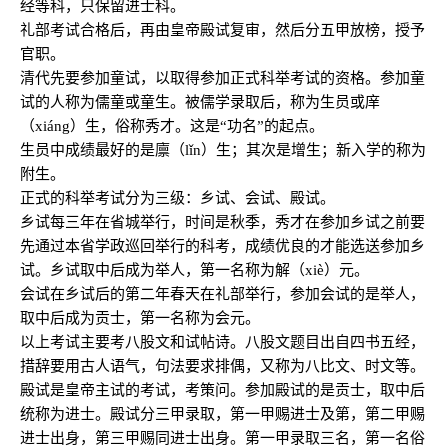
经等科，只保留进士科。
礼部考试合格后，再由皇帝殿试复审，然后分五甲放榜，授予
官职。
清代先要参加童试，以取得参加正式科举考试的资格。参加童
试的人称为儒童或童生。被儒学录取后，称为生员或庠
（xiáng）生，俗称秀才。这是“功名”的起点。
生员中成绩最好的是廪（lǐ
n）生；其次是增生；新入学的称为
附生。
正式的科举考试分为三级：乡试、会试、殿试。
乡试每三年在省城举行，时间是秋季，秀才在参加乡试之前要
先通过本省学政巡回举行的科考，成绩优良的才能选送参加乡
试。乡试取中后成为举人，第一名称为解（xiè）元。
会试在乡试后的第二年春天在礼部举行，参加会试的是举人，
取中后成为贡士，第一名称为会元。
以上考试主要考八股文和试帖诗。八股文题目出自四书五经，
措辞要用古人语气，句法要求排偶，又称为八比文、时文等。
殿试是皇帝主试的考试，考策问。参加殿试的是贡士，取中后
统称为进士。殿试分三甲录取，第一甲赐进士及第，第二甲赐
进士出身，第三甲赐同进士出身。第一甲录取三名，第一名俗