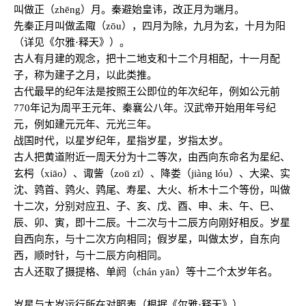
叫做正（zhēng）月。秦避始皇讳，改正月为端月。
先秦正月叫做孟陬（zōu），四月为除，九月为玄，十月为阳
（详见《尔雅·释天》）。
古人有月建的观念，把十二地支和十二个月相配，十一月配
子，称为建子之月，以此类推。
古代最早的纪年法是按照王公即位的年次纪年，例如公元前
770年记为周平王元年、秦襄公八年。汉武帝开始用年号纪
元，例如建元元年、元光三年。
战国时代，以星岁纪年，星指岁星，岁指太岁。
古人把黄道附近一周天分为十二等次，由西向东命名为星纪、
玄枵（xiāo）、诹訾（zoū zī）、降娄（jiàng lóu）、大梁、实
沈、鹑首、鹑火、鹑尾、寿星、大火、析木十二个等份，叫做
十二次，分别对应丑、子、亥、戊、酉、申、未、午、巳、
辰、卯、寅，即十二辰。十二次与十二辰方向刚好相反。岁星
自西向东，与十二次方向相同；假岁星，叫做太岁，自东向
西，顺时针，与十二辰方向相同。
古人还取了摄提格、单阏（chán yān）等十二个太岁年名。
岁星与太岁运行所在对照表（根据《尔雅·释天》）