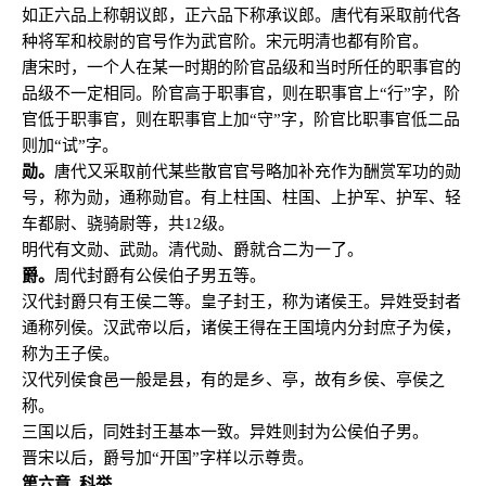
如正六品上称朝议郎，正六品下称承议郎。唐代有采取前代各
种将军和校尉的官号作为武官阶。宋元明清也都有阶官。
唐宋时，一个人在某一时期的阶官品级和当时所任的职事官的
品级不一定相同。阶官高于职事官，则在职事官上“行”字，阶
官低于职事官，则在职事官上加“守”字，阶官比职事官低二品
则加“试”字。
勋。
唐代又采取前代某些散官官号略加补充作为酬赏军功的勋
号，称为勋，通称勋官。有上柱国、柱国、上护军、护军、轻
车都尉、骁骑尉等，共12级。
明代有文勋、武勋。清代勋、爵就合二为一了。
爵。
周代封爵有公侯伯子男五等。
汉代封爵只有王侯二等。皇子封王，称为诸侯王。异姓受封者
通称列侯。汉武帝以后，诸侯王得在王国境内分封庶子为侯，
称为王子侯。
汉代列侯食邑一般是县，有的是乡、亭，故有乡侯、亭侯之
称。
三国以后，同姓封王基本一致。异姓则封为公侯伯子男。
晋宋以后，爵号加“开国”字样以示尊贵。
第六章 科举