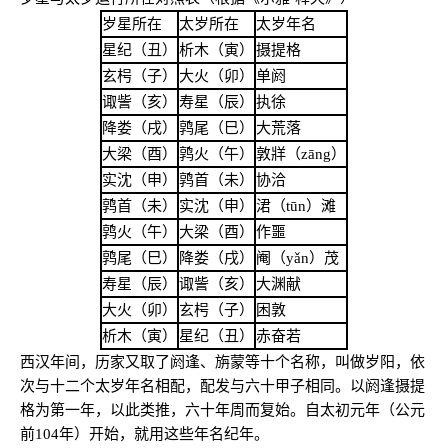
岁星所在
太岁所在
太岁年名
星纪（丑）
析木（寅）
摄提格
玄枵（子）
大火
（卯）
单阏
诹訾（亥）
寿星
（辰）
执徐
降娄（戌）
鹑尾
（巳）
大荒落
大梁（酉）
鹑火
（午）
敦牂（
z
āng）
实沈（申）
鹑首
（未）
协洽
鹑首（未）
实沈
（申）
涒（tūn）滩
鹑火（午）
大梁
（酉）
作噩
鹑尾（巳）
降娄
（戌）
阉（yǎn）茂
寿星（辰）
诹訾
（亥）
大渊献
大火（卯）
玄枵
（子）
困敦
析木（寅）
星纪（丑）
赤奋若
西汉年间，历家又取了阏逢、旃蒙等十个名称，叫做岁阳，依
次与十二个太岁年名相配，配发与六十甲子相同。以阏逢摄提
格为第一年，以此类推，六十年周而复始。自太初元年（公元
前104年）开始，就用这些年名纪年。