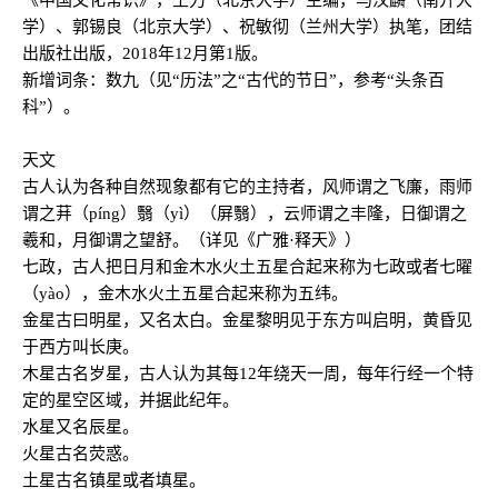
《中国文化常识》，王力（北京大学）主编，马汉麟（南开大
学）、郭锡良（北京大学）、祝敏彻（兰州大学）执笔，团结
出版社出版，2018年12月第1版。
新增词条：数九（见“历法”之“古代的节日”，参考“头条百
科”）。
天文
古人认为各种自然现象都有它的主持者，风师谓之飞廉，雨师
谓之荓（píng）翳（yì）（屏翳），云师谓之丰隆，日御谓之
羲和，月御谓之望舒。（详见《广雅·释天》）
七政，古人把日月和金木水火土五星合起来称为七政或者七曜
（yào），金木水火土五星合起来称为五纬。
金星古曰明星，又名太白。金星黎明见于东方叫启明，黄昏见
于西方叫长庚。
木星古名岁星，古人认为其每12年绕天一周，每年行经一个特
定的星空区域，并据此纪年。
水星又名辰星。
火星古名荧惑。
土星古名镇星或者填星。