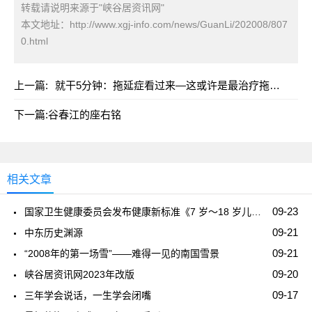
转载请说明来源于"峡谷居资讯网"
本文地址：
http://www.xgj-info.com/news/GuanLi/202008/807
0.html
上一篇:
就干5分钟：拖延症看过来—这或许是最治疗拖延症有效的一篇文章
下一篇:
谷春江的座右铭
相关文章
09-23
国家卫生健康委员会发布健康新标准《7 岁～18 岁儿童青少年身高发育等级评价》
09-21
中东历史渊源
09-21
“2008年的第一场雪”——难得一见的南国雪景
09-20
峡谷居资讯网2023年改版
09-17
三年学会说话，一生学会闭嘴