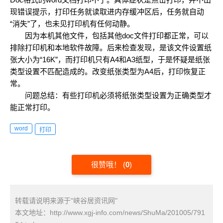
现错误提示，打印任务就读取进内存缓冲区后，任务就自动
“消失”了，也未见打印机有任何动静。
因为本机其他文件，包括其他doc文件打印都正常，可以
排除打印机和本地软件故障。后来检查发现，是该文件设置纸
张大小为“16K”，而打印机只有A4和A3纸型，于是怀疑是纸张
类型设置不匹配造成的。改变纸张类型为A4后，打印恢复正
常。
问题总结：有些打印机必须将纸张类型设置为正确类型才
能正常打印。
word
打印
很赞哦！
(
0
)
转载请说明来源于"峡谷居资讯网"
本文地址：
http://www.xgj-info.com/news/ShuMa/201005/791