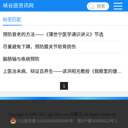
峡谷居资讯网
搜索
标签匹配
预防衰老的方法——《薄世宁医学通识讲义》节选
尽量避免下蹲，预防膝关节软骨损伤
脑肠轴与疾病预防
上医治未病、辩证且养生——读洪昭光教授《我眼里的健康人生》有感
1
Copyright
©
2005-2025,xgj-info.com,谷春江.All Rights Reserved.
川公网安备 51030002000086号
蜀ICP备05008512号-1