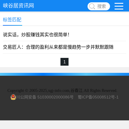
峡谷居资讯网
搜索
标签匹配
说实话，炒股赚钱其实也很简单！
交易匠人：合理的盈利从来都是慢趋势一步并默默跟随
1
Copyright
©
2005-2025,xgj-info.com,谷春江.All Rights Reserved.
川公网安备 51030002000086号
蜀ICP备05008512号-1